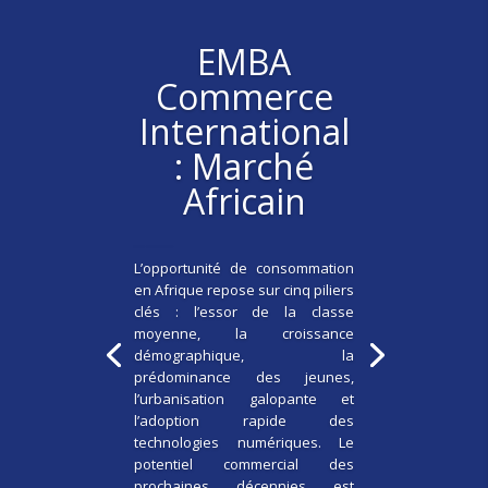
EMBA
Commerce
International
: Marché
Africain
par
admin6404
|
octobre 2, 2022
|
MBAE
| 0 Commentaires
L’opportunité de consommation
en Afrique repose sur cinq piliers
clés : l’essor de la classe
moyenne, la croissance
démographique, la
prédominance des jeunes,
l’urbanisation galopante et
l’adoption rapide des
technologies numériques. Le
potentiel commercial des
prochaines décennies est